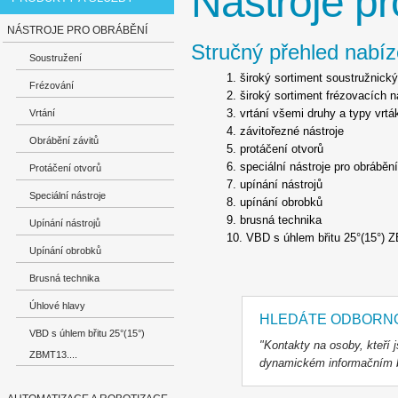
Nástroje p
NÁSTROJE PRO OBRÁBĚNÍ
Stručný přehled nabí
Soustružení
široký sortiment soustružnický
Frézování
široký sortiment frézovacích n
vrtání všemi druhy a typy vrtá
Vrtání
závitořezné nástroje
Obrábění závitů
protáčení otvorů
speciální nástroje pro obrábění
Protáčení otvorů
upínání nástrojů
Speciální nástroje
upínání obrobků
brusná technika
Upínání nástrojů
VBD s úhlem břitu 25°(15°) 
Upínání obrobků
Brusná technika
Úhlové hlavy
HLEDÁTE ODBORNO
VBD s úhlem břitu 25°(15°)
"Kontakty na osoby, kteří 
ZBMT13....
dynamickém informačním b