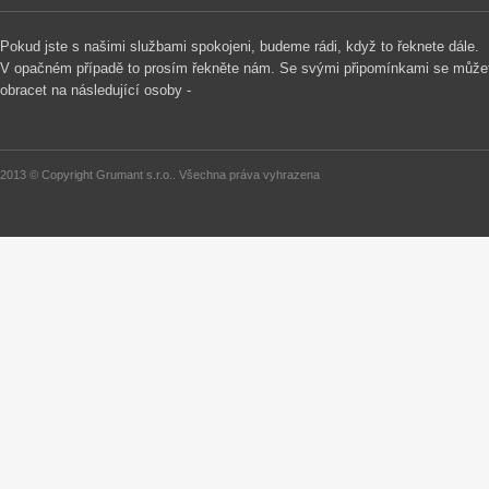
Pokud jste s našimi službami spokojeni, budeme rádi, když to řeknete dále.
V opačném případě to prosím řekněte nám. Se svými připomínkami se může
obracet na následující osoby -
2013 © Copyright Grumant s.r.o.. Všechna práva vyhrazena