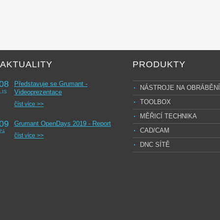
AKTUALITY
PRODUKTY
08
Představuje se Grumant -
NÁSTROJE NA OBRÁBĚNÍ
Videoprezentace
LIS
TOOLBOX
číst více >>
MĚŘICÍ TECHNIKA
09
Grumant OpenDays 2019 - Report
CAD/CAM
Zá
číst více >>
DNC SÍTĚ