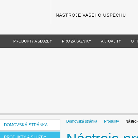
NÁSTROJE VAŠEHO ÚSPĚCHU
PRODUKTY A SLUŽBY
PRO ZÁKAZNÍKY
AKTUALITY
O F
Domovská stránka
Produkty
Nástroj
DOMOVSKÁ STRÁNKA
PRODUKTY A SLUŽBY