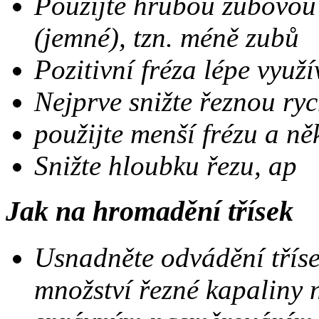
Použijte hrubou zubovou r
(jemné), tzn. méně zubů
Pozitivní fréza lépe využ
Nejprve snižte řeznou ry
použijte menší frézu a ně
Snižte hloubku řezu, ap
Jak na hromadění třísek
Usnadněte odvádění tříse
množství řezné kapaliny 