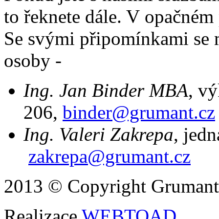
to řeknete dále. V opačném
Se svými připomínkami se m
osoby -
Ing. Jan Binder MBA
, v
206,
binder@grumant.cz
Ing. Valeri Zakrepa
, jedn
zakrepa@grumant.cz
2013 © Copyright Grumant s
Realizace
WEBTOAD