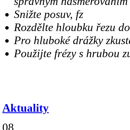
správným nasměrováním
Snižte posuv, fz
Rozdělte hloubku řezu d
Pro hluboké drážky zkust
Použijte frézy s hrubou z
Aktuality
08