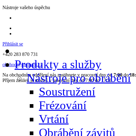
Nástroje vašeho úspěchu
Přihlásit se
+420 283 870 731
Produkty a služby
obchod@grumant.cz
Nástroje pro obrábění
Na obchodním oddělení nás zastihnete v pracovní dny od
7:00
do
18
Příjem zásilek je možný v pracovní dny od 7:00 do 17:30.
Soustružení
Frézování
Vrtání
Obrábění závitů